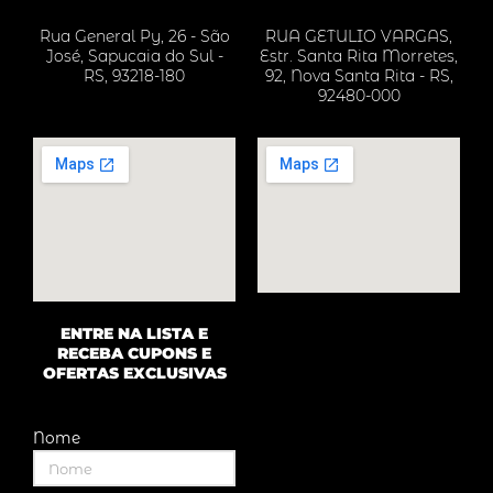
e
t
t
Rua General Py, 26 - São
RUA GETULIO VARGAS,
b
a
s
José, Sapucaia do Sul -
Estr. Santa Rita Morretes,
o
g
a
RS, 93218-180
92, Nova Santa Rita - RS,
92480-000
o
r
p
k
a
p
m
ENTRE NA LISTA E
RECEBA CUPONS E
OFERTAS EXCLUSIVAS
Nome