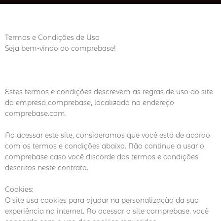
b
a
s
o
g
a
o
r
p
k
a
p
m
Termos e Condições de Uso
Seja bem-vindo ao comprebase!
Estes termos e condições descrevem as regras de uso do site
da empresa comprebase, localizado no endereço
comprebase.com.
Ao acessar este site, consideramos que você está de acordo
com os termos e condições abaixo. Não continue a usar o
comprebase caso você discorde dos termos e condições
descritos neste contrato.
Cookies:
O site usa cookies para ajudar na personalização da sua
experiência na internet. Ao acessar o site comprebase, você