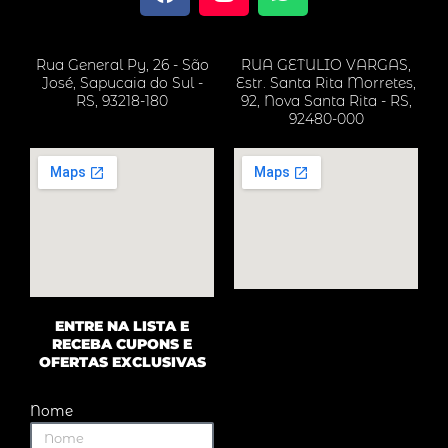
a
n
h
c
s
a
e
t
t
Rua General Py, 26 - São
RUA GETULIO VARGAS,
b
a
s
José, Sapucaia do Sul -
Estr. Santa Rita Morretes,
o
g
a
RS, 93218-180
92, Nova Santa Rita - RS,
92480-000
o
r
p
k
a
p
m
ENTRE NA LISTA E
RECEBA CUPONS E
OFERTAS EXCLUSIVAS
Nome