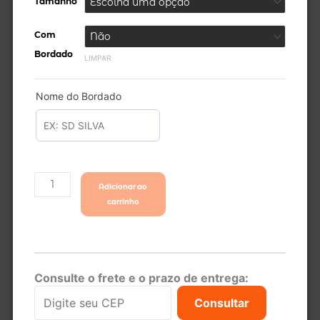
Tamanho
R$ 84,09
Brasileiro
Ibm
Com
Militar
Camuflada
Bordado
LIMPAR
quantidade
Nome do Bordado
Adicionar ao
carrinho
Consulte o frete e o prazo de entrega:
Consultar