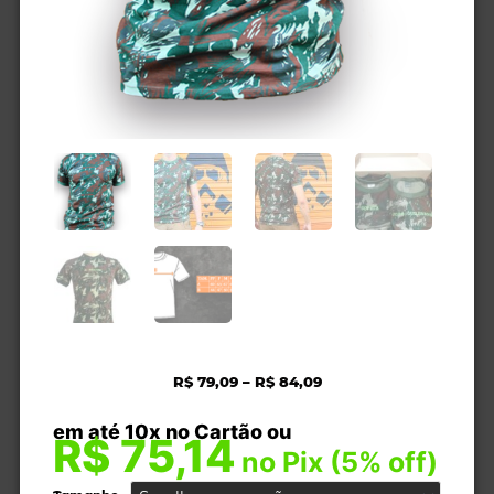
Faixa
R$
79,09
–
R$
84,09
de
em até 10x no Cartão ou
preço:
Camiseta
R$
75,14
R$ 79,09
Algodão
no Pix (5% off)
através
Exército