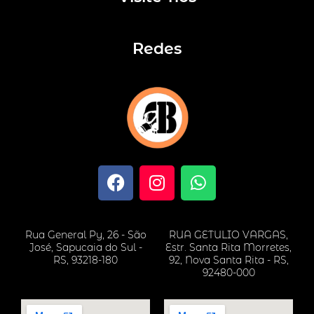
Redes
F
I
W
a
n
h
c
s
a
e
t
t
Rua General Py, 26 - São
RUA GETULIO VARGAS,
b
a
s
José, Sapucaia do Sul -
Estr. Santa Rita Morretes,
o
g
a
RS, 93218-180
92, Nova Santa Rita - RS,
92480-000
o
r
p
k
a
p
m