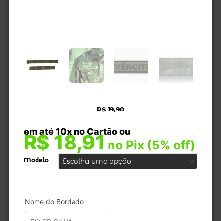
R$
19,90
em até 10x no Cartão ou
Sutaches
R$
18,91
Com
no Pix (5% off)
Bordado
Modelo
quantidade
Nome do Bordado