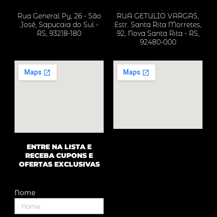
e
t
t
Rua General Py, 26 - São
RUA GETULIO VARGAS,
b
a
s
José, Sapucaia do Sul -
Estr. Santa Rita Morretes,
o
g
a
RS, 93218-180
92, Nova Santa Rita - RS,
92480-000
o
r
p
k
a
p
m
ENTRE NA LISTA E
RECEBA CUPONS E
OFERTAS EXCLUSIVAS
Nome